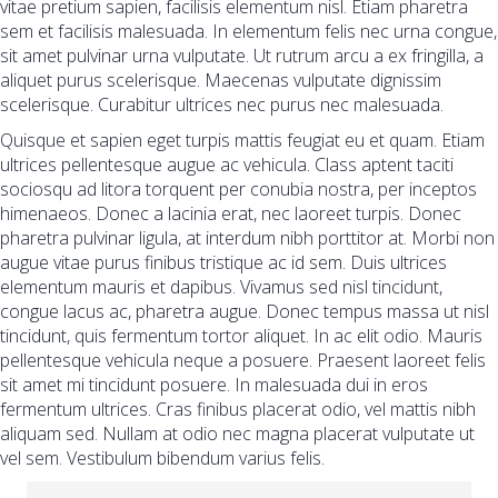
vitae pretium sapien, facilisis elementum nisl. Etiam pharetra
sem et facilisis malesuada. In elementum felis nec urna congue,
sit amet pulvinar urna vulputate. Ut rutrum arcu a ex fringilla, a
aliquet purus scelerisque. Maecenas vulputate dignissim
scelerisque. Curabitur ultrices nec purus nec malesuada.
Quisque et sapien eget turpis mattis feugiat eu et quam. Etiam
ultrices pellentesque augue ac vehicula. Class aptent taciti
sociosqu ad litora torquent per conubia nostra, per inceptos
himenaeos. Donec a lacinia erat, nec laoreet turpis. Donec
pharetra pulvinar ligula, at interdum nibh porttitor at. Morbi non
augue vitae purus finibus tristique ac id sem. Duis ultrices
elementum mauris et dapibus. Vivamus sed nisl tincidunt,
congue lacus ac, pharetra augue. Donec tempus massa ut nisl
tincidunt, quis fermentum tortor aliquet. In ac elit odio. Mauris
pellentesque vehicula neque a posuere. Praesent laoreet felis
sit amet mi tincidunt posuere. In malesuada dui in eros
fermentum ultrices. Cras finibus placerat odio, vel mattis nibh
aliquam sed. Nullam at odio nec magna placerat vulputate ut
vel sem. Vestibulum bibendum varius felis.