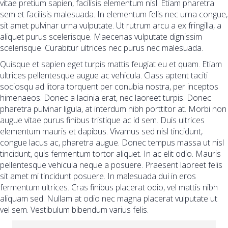
vitae pretium sapien, facilisis elementum nisl. Etiam pharetra
sem et facilisis malesuada. In elementum felis nec urna congue,
sit amet pulvinar urna vulputate. Ut rutrum arcu a ex fringilla, a
aliquet purus scelerisque. Maecenas vulputate dignissim
scelerisque. Curabitur ultrices nec purus nec malesuada.
Quisque et sapien eget turpis mattis feugiat eu et quam. Etiam
ultrices pellentesque augue ac vehicula. Class aptent taciti
sociosqu ad litora torquent per conubia nostra, per inceptos
himenaeos. Donec a lacinia erat, nec laoreet turpis. Donec
pharetra pulvinar ligula, at interdum nibh porttitor at. Morbi non
augue vitae purus finibus tristique ac id sem. Duis ultrices
elementum mauris et dapibus. Vivamus sed nisl tincidunt,
congue lacus ac, pharetra augue. Donec tempus massa ut nisl
tincidunt, quis fermentum tortor aliquet. In ac elit odio. Mauris
pellentesque vehicula neque a posuere. Praesent laoreet felis
sit amet mi tincidunt posuere. In malesuada dui in eros
fermentum ultrices. Cras finibus placerat odio, vel mattis nibh
aliquam sed. Nullam at odio nec magna placerat vulputate ut
vel sem. Vestibulum bibendum varius felis.