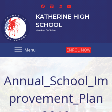
KATHERINE HIGH
SCHOOL
Menu
ENROL NOW
Annual_School_Im
provement_Plan