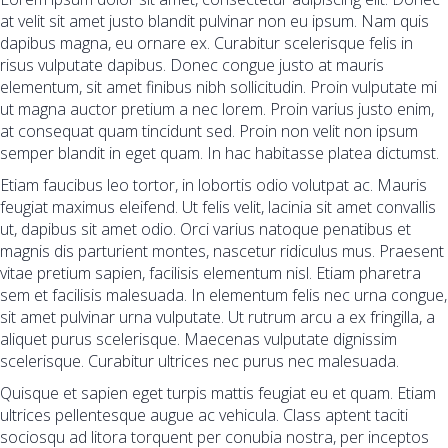
at velit sit amet justo blandit pulvinar non eu ipsum. Nam quis
dapibus magna, eu ornare ex. Curabitur scelerisque felis in
risus vulputate dapibus. Donec congue justo at mauris
elementum, sit amet finibus nibh sollicitudin. Proin vulputate mi
ut magna auctor pretium a nec lorem. Proin varius justo enim,
at consequat quam tincidunt sed. Proin non velit non ipsum
semper blandit in eget quam. In hac habitasse platea dictumst.
Etiam faucibus leo tortor, in lobortis odio volutpat ac. Mauris
feugiat maximus eleifend. Ut felis velit, lacinia sit amet convallis
ut, dapibus sit amet odio. Orci varius natoque penatibus et
magnis dis parturient montes, nascetur ridiculus mus. Praesent
vitae pretium sapien, facilisis elementum nisl. Etiam pharetra
sem et facilisis malesuada. In elementum felis nec urna congue,
sit amet pulvinar urna vulputate. Ut rutrum arcu a ex fringilla, a
aliquet purus scelerisque. Maecenas vulputate dignissim
scelerisque. Curabitur ultrices nec purus nec malesuada.
Quisque et sapien eget turpis mattis feugiat eu et quam. Etiam
ultrices pellentesque augue ac vehicula. Class aptent taciti
sociosqu ad litora torquent per conubia nostra, per inceptos