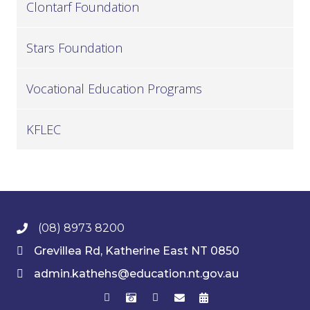
Clontarf Foundation
Stars Foundation
Vocational Education Programs
KFLEC
(08) 8973 8200
Grevillea Rd, Katherine East NT 0850
admin.kathehs@education.nt.gov.au