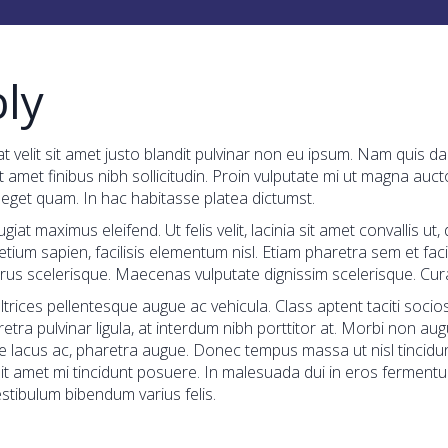
ly
t velit sit amet justo blandit pulvinar non eu ipsum. Nam quis da
amet finibus nibh sollicitudin. Proin vulputate mi ut magna auct
 eget quam. In hac habitasse platea dictumst.
ugiat maximus eleifend. Ut felis velit, lacinia sit amet convallis 
etium sapien, facilisis elementum nisl. Etiam pharetra sem et fac
t purus scelerisque. Maecenas vulputate dignissim scelerisque. Cu
ltrices pellentesque augue ac vehicula. Class aptent taciti soci
ra pulvinar ligula, at interdum nibh porttitor at. Morbi non augue
 lacus ac, pharetra augue. Donec tempus massa ut nisl tincidunt,
t amet mi tincidunt posuere. In malesuada dui in eros fermentum 
stibulum bibendum varius felis.