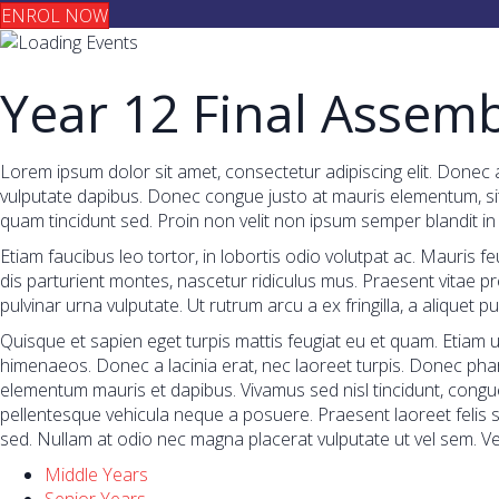
ENROL NOW
Year 12 Final Assemb
Lorem ipsum dolor sit amet, consectetur adipiscing elit. Donec a
vulputate dapibus. Donec congue justo at mauris elementum, sit 
quam tincidunt sed. Proin non velit non ipsum semper blandit in
Etiam faucibus leo tortor, in lobortis odio volutpat ac. Mauris fe
dis parturient montes, nascetur ridiculus mus. Praesent vitae pr
pulvinar urna vulputate. Ut rutrum arcu a ex fringilla, a alique
Quisque et sapien eget turpis mattis feugiat eu et quam. Etiam u
himenaeos. Donec a lacinia erat, nec laoreet turpis. Donec pharet
elementum mauris et dapibus. Vivamus sed nisl tincidunt, congue
pellentesque vehicula neque a posuere. Praesent laoreet felis si
sed. Nullam at odio nec magna placerat vulputate ut vel sem. Ve
Middle Years
Senior Years