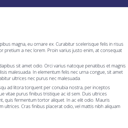
pibus magna, eu ornare ex. Curabitur scelerisque felis in risus
or pretium a nec lorem. Proin varius justo enim, at consequat
ut, dapibus sit amet odio. Orci varius natoque penatibus et magnis
ilisis malesuada. In elementum felis nec urna congue, sit amet
rabitur ultrices nec purus nec malesuada.
osqu ad litora torquent per conubia nostra, per inceptos
 vitae purus finibus tristique ac id sem. Duis ultrices
 quis fermentum tortor aliquet. In ac elit odio. Mauris
ultrices. Cras finibus placerat odio, vel mattis nibh aliquam