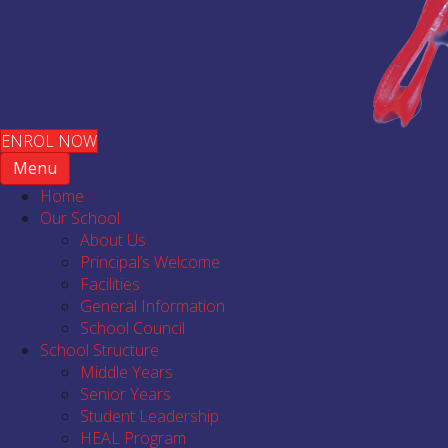
ENROL NOW
Menu
Home
Our School
About Us
Principal’s Welcome
Facilities
General Information
School Council
School Structure
Middle Years
Senior Years
Student Leadership
HEAL Program