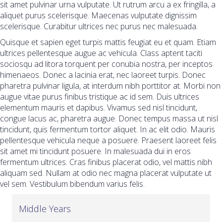
sit amet pulvinar urna vulputate. Ut rutrum arcu a ex fringilla, a
aliquet purus scelerisque. Maecenas vulputate dignissim
scelerisque. Curabitur ultrices nec purus nec malesuada.
Quisque et sapien eget turpis mattis feugiat eu et quam. Etiam
ultrices pellentesque augue ac vehicula. Class aptent taciti
sociosqu ad litora torquent per conubia nostra, per inceptos
himenaeos. Donec a lacinia erat, nec laoreet turpis. Donec
pharetra pulvinar ligula, at interdum nibh porttitor at. Morbi non
augue vitae purus finibus tristique ac id sem. Duis ultrices
elementum mauris et dapibus. Vivamus sed nisl tincidunt,
congue lacus ac, pharetra augue. Donec tempus massa ut nisl
tincidunt, quis fermentum tortor aliquet. In ac elit odio. Mauris
pellentesque vehicula neque a posuere. Praesent laoreet felis
sit amet mi tincidunt posuere. In malesuada dui in eros
fermentum ultrices. Cras finibus placerat odio, vel mattis nibh
aliquam sed. Nullam at odio nec magna placerat vulputate ut
vel sem. Vestibulum bibendum varius felis.
Middle Years