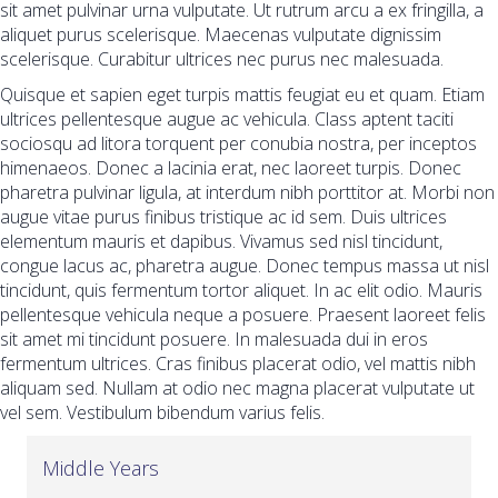
sit amet pulvinar urna vulputate. Ut rutrum arcu a ex fringilla, a
aliquet purus scelerisque. Maecenas vulputate dignissim
scelerisque. Curabitur ultrices nec purus nec malesuada.
Quisque et sapien eget turpis mattis feugiat eu et quam. Etiam
ultrices pellentesque augue ac vehicula. Class aptent taciti
sociosqu ad litora torquent per conubia nostra, per inceptos
himenaeos. Donec a lacinia erat, nec laoreet turpis. Donec
pharetra pulvinar ligula, at interdum nibh porttitor at. Morbi non
augue vitae purus finibus tristique ac id sem. Duis ultrices
elementum mauris et dapibus. Vivamus sed nisl tincidunt,
congue lacus ac, pharetra augue. Donec tempus massa ut nisl
tincidunt, quis fermentum tortor aliquet. In ac elit odio. Mauris
pellentesque vehicula neque a posuere. Praesent laoreet felis
sit amet mi tincidunt posuere. In malesuada dui in eros
fermentum ultrices. Cras finibus placerat odio, vel mattis nibh
aliquam sed. Nullam at odio nec magna placerat vulputate ut
vel sem. Vestibulum bibendum varius felis.
Middle Years