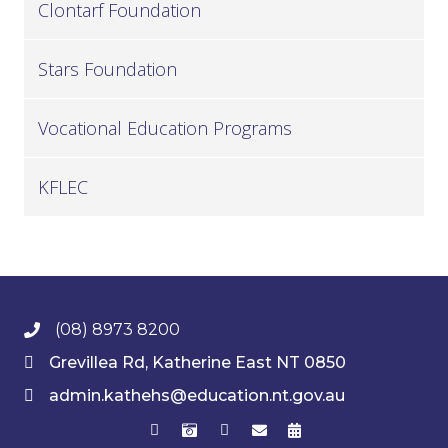
Clontarf Foundation
Stars Foundation
Vocational Education Programs
KFLEC
(08) 8973 8200
Grevillea Rd, Katherine East NT 0850
admin.kathehs@education.nt.gov.au