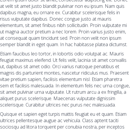
at velit sit amet justo blandit pulvinar non eu ipsum. Nam quis
dapibus magna, eu ornare ex. Curabitur scelerisque felis in
risus vulputate dapibus. Donec congue justo at mauris
elementum, sit amet finibus nibh sollicitudin. Proin vulputate mi
ut magna auctor pretium a nec lorem. Proin varius justo enim,
at consequat quam tincidunt sed. Proin non velit non ipsum
semper blandit in eget quam. In hac habitasse platea dictumst.
Etiam faucibus leo tortor, in lobortis odio volutpat ac. Mauris
feugiat maximus eleifend. Ut felis velit, lacinia sit amet convallis
ut, dapibus sit amet odio. Orci varius natoque penatibus et
magnis dis parturient montes, nascetur ridiculus mus. Praesent
vitae pretium sapien, facilisis elementum nisl. Etiam pharetra
sem et facilisis malesuada. In elementum felis nec urna congue,
sit amet pulvinar urna vulputate. Ut rutrum arcu a ex fringilla, a
aliquet purus scelerisque. Maecenas vulputate dignissim
scelerisque. Curabitur ultrices nec purus nec malesuada.
Quisque et sapien eget turpis mattis feugiat eu et quam. Etiam
ultrices pellentesque augue ac vehicula. Class aptent taciti
sociosqu ad litora torquent per conubia nostra, per inceptos