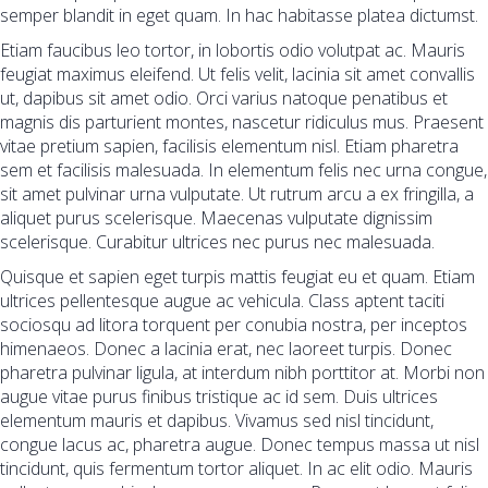
semper blandit in eget quam. In hac habitasse platea dictumst.
Etiam faucibus leo tortor, in lobortis odio volutpat ac. Mauris
feugiat maximus eleifend. Ut felis velit, lacinia sit amet convallis
ut, dapibus sit amet odio. Orci varius natoque penatibus et
magnis dis parturient montes, nascetur ridiculus mus. Praesent
vitae pretium sapien, facilisis elementum nisl. Etiam pharetra
sem et facilisis malesuada. In elementum felis nec urna congue,
sit amet pulvinar urna vulputate. Ut rutrum arcu a ex fringilla, a
aliquet purus scelerisque. Maecenas vulputate dignissim
scelerisque. Curabitur ultrices nec purus nec malesuada.
Quisque et sapien eget turpis mattis feugiat eu et quam. Etiam
ultrices pellentesque augue ac vehicula. Class aptent taciti
sociosqu ad litora torquent per conubia nostra, per inceptos
himenaeos. Donec a lacinia erat, nec laoreet turpis. Donec
pharetra pulvinar ligula, at interdum nibh porttitor at. Morbi non
augue vitae purus finibus tristique ac id sem. Duis ultrices
elementum mauris et dapibus. Vivamus sed nisl tincidunt,
congue lacus ac, pharetra augue. Donec tempus massa ut nisl
tincidunt, quis fermentum tortor aliquet. In ac elit odio. Mauris