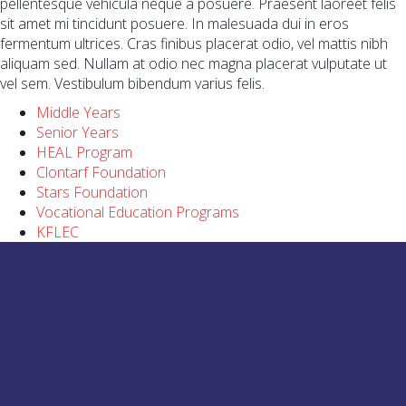
pellentesque vehicula neque a posuere. Praesent laoreet felis
sit amet mi tincidunt posuere. In malesuada dui in eros
fermentum ultrices. Cras finibus placerat odio, vel mattis nibh
aliquam sed. Nullam at odio nec magna placerat vulputate ut
vel sem. Vestibulum bibendum varius felis.
Middle Years
Senior Years
HEAL Program
Clontarf Foundation
Stars Foundation
Vocational Education Programs
KFLEC
(08) 8973 8200
Grevillea Rd, Katherine East NT 0850
admin.kathehs@education.nt.gov.au