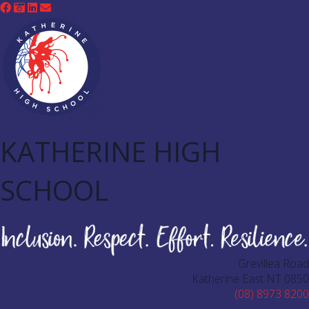
KATHERINE HIGH
SCHOOL
Grevillea Road
Katherine East NT 0850
(08) 8973 8200