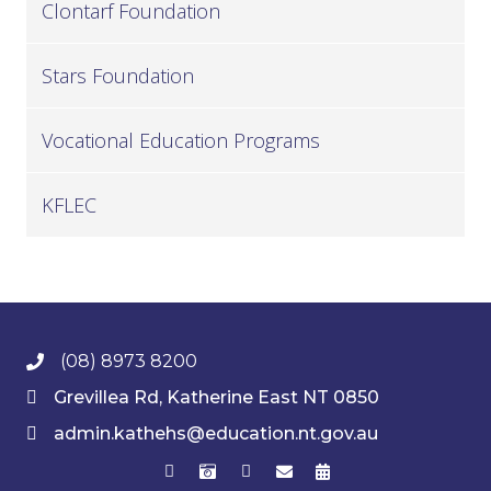
Clontarf Foundation
Stars Foundation
Vocational Education Programs
KFLEC
(08) 8973 8200
Grevillea Rd, Katherine East NT 0850
admin.kathehs@education.nt.gov.au