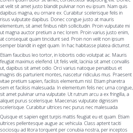
at velit sit amet justo blandit pulvinar non eu ipsum. Nam quis
dapibus magna, eu ornare ex. Curabitur scelerisque felis in
risus vulputate dapibus. Donec congue justo at mauris
elementum, sit amet finibus nibh sollicitudin. Proin vulputate mi
ut magna auctor pretium a nec lorem. Proin varius justo enim,
at consequat quam tincidunt sed. Proin non velit non ipsum
semper blandit in eget quam. In hac habitasse platea dictumst.
Etiam faucibus leo tortor, in lobortis odio volutpat ac. Mauris
feugiat maximus eleifend. Ut felis velit, lacinia sit amet convallis
ut, dapibus sit amet odio. Orci varius natoque penatibus et
magnis dis parturient montes, nascetur ridiculus mus. Praesent
vitae pretium sapien, facilisis elementum nisl. Etiam pharetra
sem et facilisis malesuada. In elementum felis nec urna congue,
sit amet pulvinar urna vulputate. Ut rutrum arcu a ex fringilla, a
aliquet purus scelerisque. Maecenas vulputate dignissim
scelerisque. Curabitur ultrices nec purus nec malesuada.
Quisque et sapien eget turpis mattis feugiat eu et quam. Etiam
ultrices pellentesque augue ac vehicula. Class aptent taciti
sociosqu ad litora torquent per conubia nostra, per inceptos