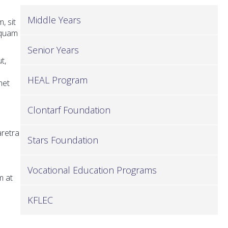
Middle Years
, sit
 quam
Senior Years
t,
HEAL Program
met
Clontarf Foundation
aretra
Stars Foundation
Vocational Education Programs
m at
KFLEC