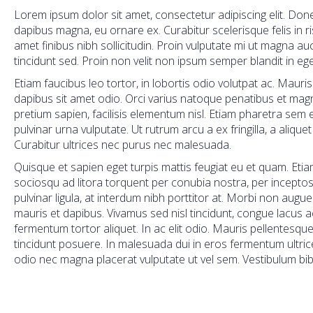
Lorem ipsum dolor sit amet, consectetur adipiscing elit. Done
dapibus magna, eu ornare ex. Curabitur scelerisque felis in 
amet finibus nibh sollicitudin. Proin vulputate mi ut magna a
tincidunt sed. Proin non velit non ipsum semper blandit in eg
Etiam faucibus leo tortor, in lobortis odio volutpat ac. Mauris f
dapibus sit amet odio. Orci varius natoque penatibus et magn
pretium sapien, facilisis elementum nisl. Etiam pharetra sem 
pulvinar urna vulputate. Ut rutrum arcu a ex fringilla, a aliq
Curabitur ultrices nec purus nec malesuada.
Quisque et sapien eget turpis mattis feugiat eu et quam. Etiam
sociosqu ad litora torquent per conubia nostra, per incepto
pulvinar ligula, at interdum nibh porttitor at. Morbi non augue
mauris et dapibus. Vivamus sed nisl tincidunt, congue lacus 
fermentum tortor aliquet. In ac elit odio. Mauris pellentesqu
tincidunt posuere. In malesuada dui in eros fermentum ultrice
odio nec magna placerat vulputate ut vel sem. Vestibulum bib