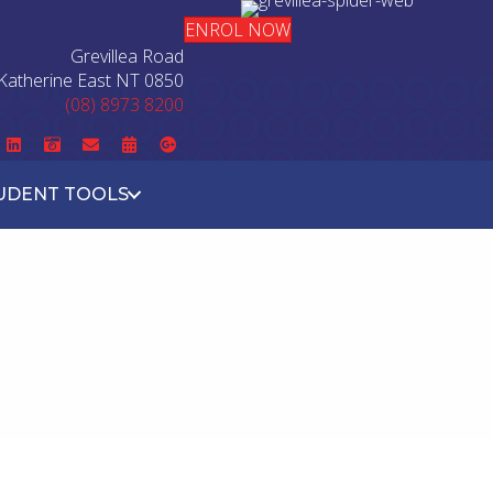
ENROL NOW
Grevillea Road
Katherine East NT 0850
(08) 8973 8200
UDENT TOOLS