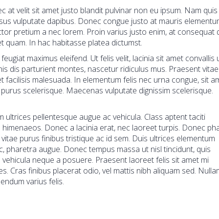
c at velit sit amet justo blandit pulvinar non eu ipsum. Nam quis
risus vulputate dapibus. Donec congue justo at mauris elementum
uctor pretium a nec lorem. Proin varius justo enim, at consequat
et quam. In hac habitasse platea dictumst.
eugiat maximus eleifend. Ut felis velit, lacinia sit amet convallis u
is dis parturient montes, nascetur ridiculus mus. Praesent vitae
et facilisis malesuada. In elementum felis nec urna congue, sit a
uet purus scelerisque. Maecenas vulputate dignissim scelerisque.
 ultrices pellentesque augue ac vehicula. Class aptent taciti
s himenaeos. Donec a lacinia erat, nec laoreet turpis. Donec ph
 vitae purus finibus tristique ac id sem. Duis ultrices elementum
ac, pharetra augue. Donec tempus massa ut nisl tincidunt, quis
e vehicula neque a posuere. Praesent laoreet felis sit amet mi
s. Cras finibus placerat odio, vel mattis nibh aliquam sed. Nulla
endum varius felis.